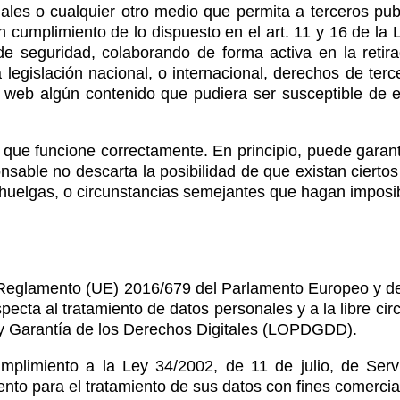
ales o cualquier otro medio que permita a terceros pub
 cumplimiento de lo dispuesto en el art. 11 y 16 de la
 de seguridad, colaborando de forma activa en la reti
 legislación nacional, o internacional, derechos de terc
o web algún contenido que pudiera ser susceptible de es
 que funcione correctamente. En principio, puede garant
onsable no descarta la posibilidad de que existan ciert
 huelgas, o circunstancias semejantes que hagan imposib
Reglamento (UE) 2016/679 del Parlamento Europeo y del C
specta al tratamiento de datos personales y a la libre ci
 y Garantía de los Derechos Digitales (LOPDGDD).
plimiento a la Ley 34/2002, de 11 de julio, de Servi
iento para el tratamiento de sus datos con fines comerc