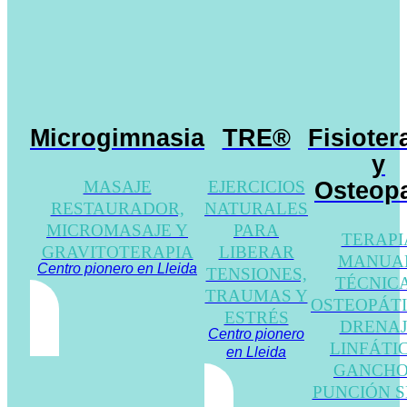
Microgimnasia
TRE®
Fisioter
y
MASAJE
EJERCICIOS
Osteopa
RESTAURADOR,
NATURALES
MICROMASAJE Y
PARA
TERAPI
GRAVITOTERAPIA
LIBERAR
MANUA
Centro pionero en Lleida
TENSIONES,
TÉCNIC
TRAUMAS Y
OSTEOPÁTI
ESTRÉS
DRENAJ
Centro pionero
LINFÁTI
en Lleida
GANCHO
PUNCIÓN S