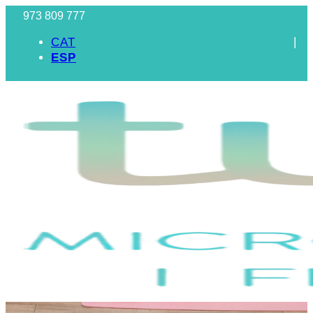
973 809 777
CAT
ESP