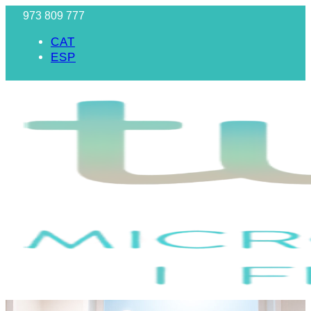
973 809 777
CAT
ESP