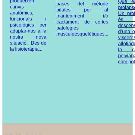
produeixen
Què é
bases del mètode
canvis
prolaps
pilates per al
anatòmics,
Un pro
manteniment i/o
funcionals i
és 
tractament de certes
psicològics per
descen
patologies
adaptar-nos a la
d’una 
musculoesquelètiques...
nostra nova
viscere
situació. Des de
allotja
la fisioteràpia...
la cav
pelvian
com pot.