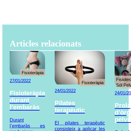
Articles relacionats
Fisioteràpia
Fisioter
27/01/2022
Fisioteràpia
Sòl Pel
24/01/2022
Fisioteràpia
24/01/2
durant
Pilates
Prol
l’embaràs
terapèutic
d’òr
pèlvi
Durant
El pilates terapèutic
l’embaràs es
consisteix a aplicar les