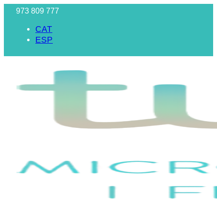
973 809 777
CAT
ESP