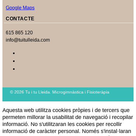
Google Maps
CONTACTE
615 865 120
info@tuitulleida.com
© 2026 Tu i tu Lleida. Microgimnàstica i Fisioteràpia
Aquesta web utilitza cookies pròpies i de tercers que
permeten millorar la usabilitat de navegació i recopilar
informació. No s'utilitzaran les cookies per recollir
informació de caràcter personal. Només s'instal·laran